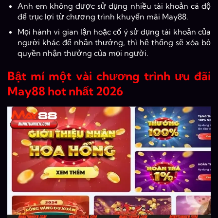
Anh em không được sử dụng nhiều tài khoản cá độ
để trục lợi từ chương trình khuyến mãi May88.
Mọi hành vi gian lận hoặc cố ý sử dụng tài khoản của
người khác để nhận thưởng, thì hệ thống sẽ xóa bỏ
quyền nhận thưởng của mọi người.
Bật mí một vài chương trình ưu đãi
May88 hot nhất 2026