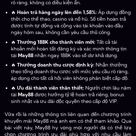
rõ ràng, không có điều kiện ẩn.
🔥
Hoàn trả hàng ngày lên đến 1,58%:
Áp dụng đồng
thời cho thể thao, casino và nổ hũ. Số tiền hoàn trả
được tính tự động và cộng vào tài khoản vào đầu
ngày hôm sau, không cần yêu cầu thủ công.
🔥
Thưởng 188K cho thành viên mới:
Tất cả tài
khoản mới hoàn tất đăng ký và xác minh thông tin
tại
May88
nhận ngay 188K vào số dư khả dụng.
🔥
Thưởng doanh thu cược định kỳ:
Nhận thưởng
theo tổng doanh thu cược với mức yêu cầu rõ ràng,
áp dụng cho tất cả hội viên không phân biệt cấp độ.
🔥
Ưu đãi thành viên thân thiết:
Người chơi lâu năm
tại
May88
được hưởng tỷ lệ hoàn trả riêng, bonus
sinh nhật và ưu đãi độc quyền theo cấp độ VIP.
Vừa rồi là những thông tin liên quan đến chương trình
khuyến mãi May88 mà anh em có thể tham khảo. Qua
bài viết này, May88 hy vọng mọi người đã có thể lựa
chọn chương trình ưu đãi phù hợp với nhu cầu làm