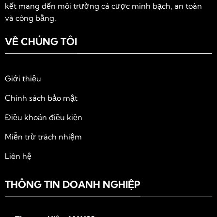
kết mang đến môi trường cá cược minh bạch, an toàn
và công bằng.
VỀ CHÚNG TÔI
Giới thiệu
Chính sách bảo mật
Điều khoản điều kiện
Miễn trừ trách nhiệm
Liên hệ
THÔNG TIN DOANH NGHIỆP