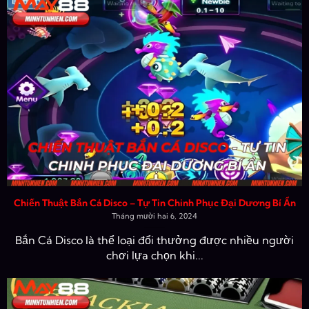
Chiến Thuật Bắn Cá Disco – Tự Tin Chinh Phục Đại Dương Bí Ẩn
Tháng mười hai 6, 2024
Bắn Cá Disco là thể loại đổi thưởng được nhiều người
chơi lựa chọn khi...