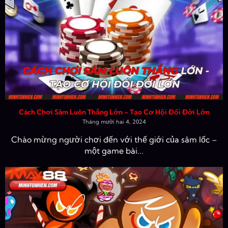
Cách Chơi Sâm Luôn Thắng Lớn – Tạo Cơ Hội Đổi Đời Lớn
Tháng mười hai 4, 2024
Chào mừng người chơi đến với thế giới của sâm lốc –
một game bài...