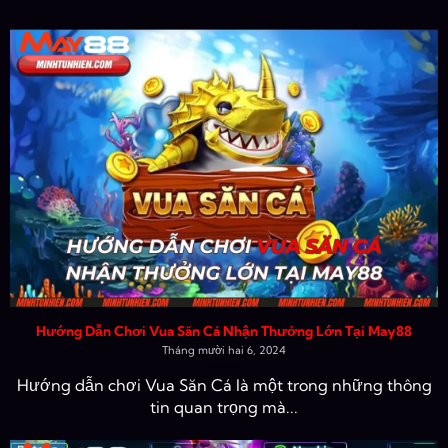
Hướng Dẫn Chơi Vua Săn Cá Nhận Thưởng Lớn Tại May88
Tháng mười hai 6, 2024
Hướng dẫn chơi Vua Săn Cá là một trong những thông
tin quan trọng mà...