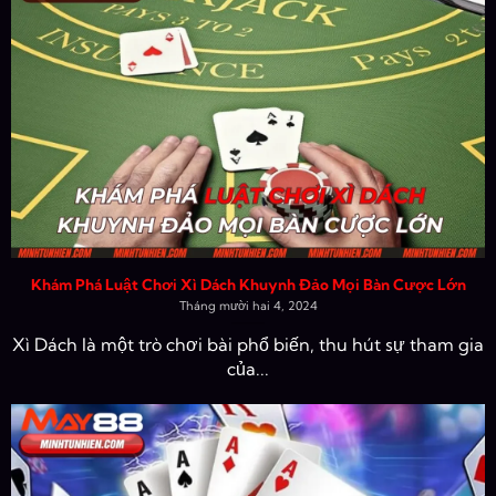
Khám Phá Luật Chơi Xì Dách Khuynh Đảo Mọi Bàn Cược Lớn
Tháng mười hai 4, 2024
Xì Dách là một trò chơi bài phổ biến, thu hút sự tham gia
của...