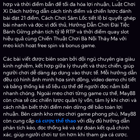
hợp và thời điểm bắn để tối đa hóa lợi nhuận, Luật Chơi
Xì Dách hướng dẫn cách tính điểm và chiến lược đánh
bài đạt 21 điểm, Cách Chơi Sâm Lốc tiết lộ bí quyết ghép
bài nhanh và đọc vị đối thủ, Hướng Dẫn Chơi Đại Tiệc
Bánh Gừng phân tích tỷ lệ RTP và thời điểm quay slot
hiệu quả cùng Chiến Thuật Chơi Bà Nội Thây Ma với
mẹo kích hoạt free spin và bonus game.
Các bài viết được biên soạn bởi đội ngũ chuyên gia giàu
kinh nghiệm, kết hợp giữa lý thuyết và thực chiến, giúp
người chơi dễ dàng áp dụng vào thực tế. Mỗi hướng dẫn
đều có hình ảnh minh họa sinh động, video demo chi tiết
và bảng thống kê số liệu cụ thể để người đọc nắm bắt
nhanh chóng. Ngoài mẹo chơi từng game cụ thể, May88
còn chia sẻ các chiến lược quản lý vốn, tâm lý khi chơi và
cách nhận biết thời điểm nên dừng để bảo toàn lợi
nhuận. Bên cạnh kho mẹo chơi game phong phú, May88
còn cung cấp
cá cược thể thao
với đầy đủ hướng dẫn
phân tích kèo, đọc thống kê và dự đoán kết quả chính
xác, giúp người chơi tự tin hơn khi tham gia cá cược.