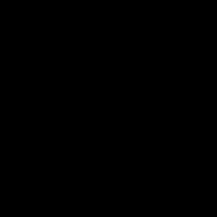
HOT GAMES