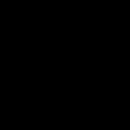
Cá cược thể thao
Game bài đổi thưởng