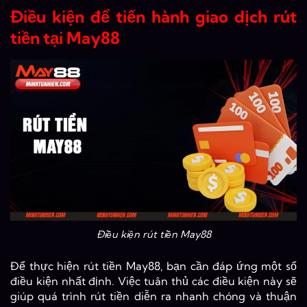
Điều kiện để tiến hành giao dịch rút
tiền tại May88
Điều kiện rút tiền May88
Để thực hiện rút tiền May88, bạn cần đáp ứng một số
điều kiện nhất định. Việc tuân thủ các điều kiện này sẽ
giúp quá trình rút tiền diễn ra nhanh chóng và thuận