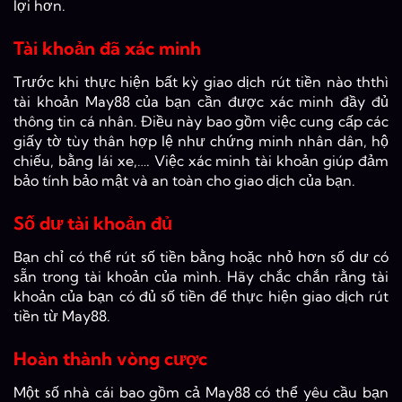
lợi hơn.
Tài khoản đã xác minh
Trước khi thực hiện bất kỳ giao dịch rút tiền nào ththì
tài khoản May88 của bạn cần được xác minh đầy đủ
thông tin cá nhân. Điều này bao gồm việc cung cấp các
giấy tờ tùy thân hợp lệ như chứng minh nhân dân, hộ
chiếu, bằng lái xe,…. Việc xác minh tài khoản giúp đảm
bảo tính bảo mật và an toàn cho giao dịch của bạn.
Số dư tài khoản đủ
Bạn chỉ có thể rút số tiền bằng hoặc nhỏ hơn số dư có
sẵn trong tài khoản của mình. Hãy chắc chắn rằng tài
khoản của bạn có đủ số tiền để thực hiện giao dịch rút
tiền từ May88.
Hoàn thành vòng cược
Một số nhà cái bao gồm cả May88 có thể yêu cầu bạn