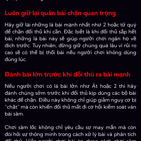
Luôn giữ lại quân bài chặn quan trọng
Hãy giữ lại những lá bài mạnh nhất như 2 hoặc tứ quý
để chặn đối thủ khi cần. Đặc biệt là khi đối thủ sắp hết
bài, những lá bài này sẽ giúp người chơi ngăn họ về
đích trước. Tuy nhiên, đừng giữ chúng quá lâu vì rủi ro
cao sẽ có thể bị thối bài nếu người chơi không dùng
đúng lúc.
Đánh bài lớn trước khi đối thủ ra bài mạnh
Nếu người chơi có lá bài lớn như Át hoặc 2 thì hãy
đánh chúng sớm trước khi đối thủ kịp dùng các bộ bài
khác để chặn. Điều này không chỉ giúp giảm nguy cơ bị
“chặt” mà còn khiến đối thủ mất đi cơ hội kiểm soát ván
bài sâm.
Chơi sâm lốc không chỉ yêu cầu sự may mắn mà còn
đòi hỏi sự thông minh trong cách xử lý bài và phân tích
đối thủ. Việc người chơi bài áp dụng cách chơi sâm