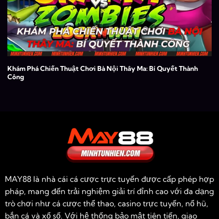
Khám Phá Chiến Thuật Chơi Bà Nội Thây Ma: Bí Quyết Thành
Công
MAY88
là nhà cái cá cược trực tuyến được cấp phép hợp
pháp, mang đến trải nghiệm giải trí đỉnh cao với đa dạng
trò chơi như cá cược thể thao, casino trực tuyến, nổ hũ,
bắn cá và xổ số. Với hệ thống bảo mật tiên tiến, giao