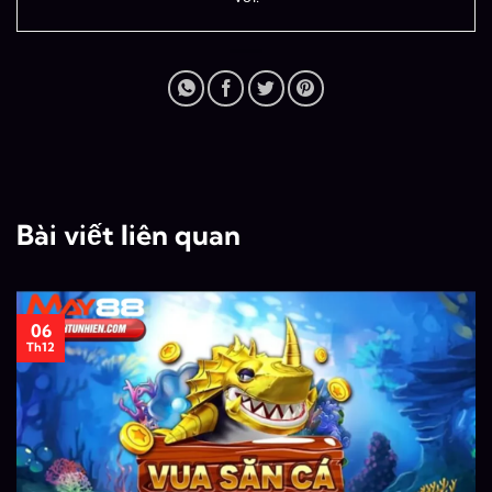
Bài viết liên quan
06
Th12