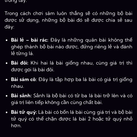
trong tay.
Trong cách chơi sâm luôn thắng sẽ có những bộ bài
được sử dụng, những bộ bài đó sẽ được chia sẻ sau
đây:
Bài lẻ – bài rác:
Đây là những quân bài không thể
ghép thành bộ bài nào được, đứng riêng lẻ và đánh
lẻ từng lá.
Bài đôi:
Khi hai lá bài giống nhau, cùng giá trị thì
được gọi là bài đôi.
Bài sám cô:
Đây là tập hợp ba lá bài có giá trị giống
nhau.
Bài sảnh:
Sảnh là bộ bài có từ ba lá bài trở lên và có
giá trị liên tiếp không cần cùng chất bài.
Bài tứ quý:
Là bài có bốn lá bài cùng giá trị và bộ bài
tứ quý có thể chặn được lá bài 2 hoặc tứ quý nhỏ
hơn.