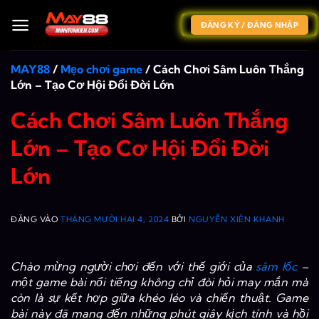
Bỏ
qua
ĐĂNG KÝ / ĐĂNG NHẬP
nội
dung
MAY88
/
Mẹo chơi game
/
Cách Chơi Sâm Luôn Thắng
Lớn – Tạo Cơ Hội Đổi Đời Lớn
Cách Chơi Sâm Luôn Thắng
Lớn – Tạo Cơ Hội Đổi Đời
Lớn
ĐĂNG VÀO
THÁNG MƯỜI HAI 4, 2024
BỞI
NGUYỄN XIÊN KHANH
Chào mừng người chơi đến với thế giới của
sâm lốc
–
một game bài nổi tiếng không chỉ đòi hỏi may mắn mà
còn là sự kết hợp giữa khéo léo và chiến thuật. Game
bài này đã mang đến những phút giây kịch tính và hồi