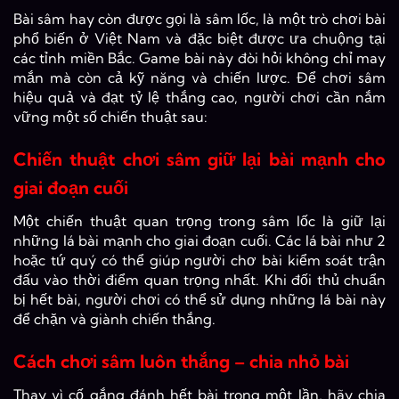
Bài sâm hay còn được gọi là sâm lốc, là một trò chơi bài
phổ biến ở Việt Nam và đặc biệt được ưa chuộng tại
các tỉnh miền Bắc. Game bài này đòi hỏi không chỉ may
mắn mà còn cả kỹ năng và chiến lược. Để chơi sâm
hiệu quả và đạt tỷ lệ thắng cao, người chơi cần nắm
vững một số chiến thuật sau:
Chiến thuật chơi sâm giữ lại bài mạnh cho
giai đoạn cuối
Một chiến thuật quan trọng trong sâm lốc là giữ lại
những lá bài mạnh cho giai đoạn cuối. Các lá bài như 2
hoặc tứ quý có thể giúp người chơ bài kiểm soát trận
đấu vào thời điểm quan trọng nhất. Khi đối thủ chuẩn
bị hết bài, người chơi có thể sử dụng những lá bài này
để chặn và giành chiến thắng.
Cách chơi sâm luôn thắng – chia nhỏ bài
Thay vì cố gắng đánh hết bài trong một lần, hãy chia