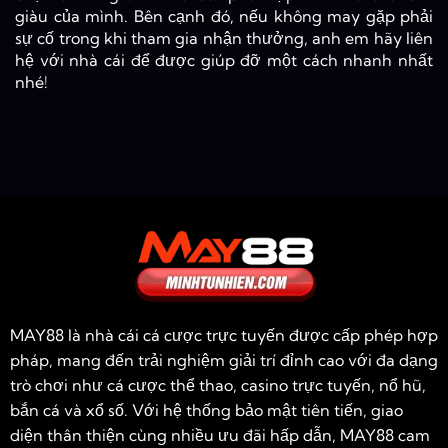
giàu của mình. Bên cạnh đó, nếu không may gặp phải
sự cố trong khi tham gia nhận thưởng, anh em hãy liên
hệ với nhà cái để được giúp đỡ một cách nhanh nhất
nhé!
MAY88
là nhà cái cá cược trực tuyến được cấp phép hợp
pháp, mang đến trải nghiệm giải trí đỉnh cao với đa dạng
trò chơi như cá cược thể thao, casino trực tuyến, nổ hũ,
bắn cá và xổ số. Với hệ thống bảo mật tiên tiến, giao
diện thân thiện cùng nhiều ưu đãi hấp dẫn, MAY88 cam