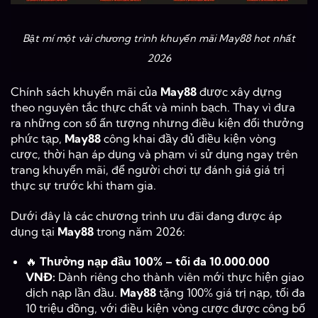
Bật mí một vài chương trình khuyến mãi May88 hot nhất
2026
Chính sách khuyến mãi của
May88
được xây dựng
theo nguyên tắc thực chất và minh bạch. Thay vì đưa
ra những con số ấn tượng nhưng điều kiện đổi thưởng
phức tạp,
May88
công khai đầy đủ điều kiện vòng
cược, thời hạn áp dụng và phạm vi sử dụng ngay trên
trang khuyến mãi, để người chơi tự đánh giá giá trị
thực sự trước khi tham gia.
Dưới đây là các chương trình ưu đãi đang được áp
dụng tại
May88
trong năm 2026:
🔥
Thưởng nạp đầu 100% – tối đa 10.000.000
VNĐ:
Dành riêng cho thành viên mới thực hiện giao
dịch nạp lần đầu.
May88
tặng 100% giá trị nạp, tối đa
10 triệu đồng, với điều kiện vòng cược được công bố