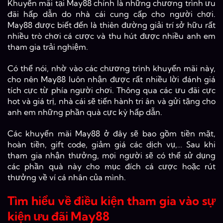
Khuyến mãi tại May88 chính là những chương trình ưu
đãi hấp dẫn do nhà cái cung cấp cho người chơi.
May88 được biết đến là thiên đường giải trí sở hữu rất
nhiều trò chơi cá cược và thu hút được nhiều anh em
tham gia trải nghiệm.
Có thể nói, nhờ vào các chương trình khuyến mãi này,
cho nên May88 luôn nhận được rất nhiều lời đánh giá
tích cực từ phía người chơi. Thông qua các ưu đãi cực
hot và giá trị, nhà cái sẽ tiến hành tri ân và gửi tặng cho
anh em những phần quà cực kỳ hấp dẫn.
Các khuyến mãi May88 ở đây sẽ bao gồm tiền mặt,
hoàn tiền, gift code, giảm giá các dịch vụ,… Sau khi
tham gia nhận thưởng, mọi người sẽ có thể sử dụng
các phần quà này cho mục đích cá cược hoặc rút
thưởng về ví cá nhân của mình.
Tìm hiểu về điều kiện tham gia vào sự
kiện ưu đãi May88