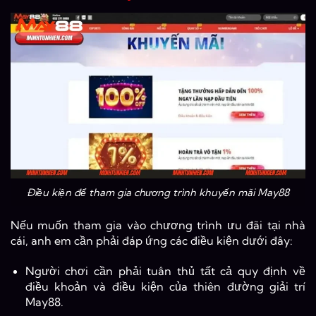
Điều kiện để tham gia chương trình khuyến mãi May88
Nếu muốn tham gia vào chương trình ưu đãi tại nhà
cái, anh em cần phải đáp ứng các điều kiện dưới đây:
Người chơi cần phải tuân thủ tất cả quy định về
điều khoản và điều kiện của thiên đường giải trí
May88.