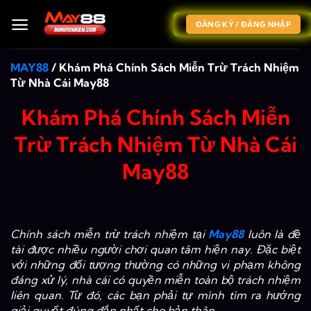
Bỏ
qua
ĐĂNG KÝ / ĐĂNG NHẬP
nội
dung
MAY88
/
Khám Phá Chính Sách Miễn Trừ Trách Nhiệm
Từ Nhà Cái May88
Khám Phá Chính Sách Miễn
Trừ Trách Nhiệm Từ Nhà Cái
May88
Chính sách miễn trừ trách nhiệm tại
May88
luôn là đề
tài được nhiều người chơi quan tâm hiện nay. Đặc biệt
với những đối tượng thường có những vi phạm không
đáng xử lý, nhà cái có quyền miễn toàn bộ trách nhiệm
liên quan. Từ đó, các bạn phải tự mình tìm ra hướng
giải quyết đúng đắn nhất cho bản thân.