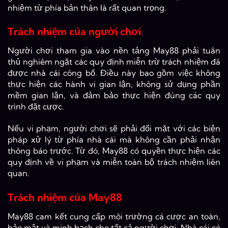
nhiệm từ phía bản thân là rất quan trọng.
Trách nhiệm của người chơi
Người chơi tham gia vào nền tảng May88 phải tuân
thủ nghiêm ngặt các quy định miễn trừ trách nhiệm đã
được nhà cái công bố. Điều này bao gồm việc không
thực hiện các hành vi gian lận, không sử dụng phần
mềm gian lận, và đảm bảo thực hiện đúng các quy
trình đặt cược.
Nếu vi phạm, người chơi sẽ phải đối mặt với các biện
pháp xử lý từ phía nhà cái mà không cần phải nhận
thông báo trước. Từ đó, May88 có quyền thực hiện các
quy định về vi phạm và miễn toàn bộ trách nhiệm liên
quan.
Trách nhiệm của May88
May88 cam kết cung cấp môi trường cá cược an toàn,
bảo mật và minh bạch cho tất cả người chơi. Nhà cái có