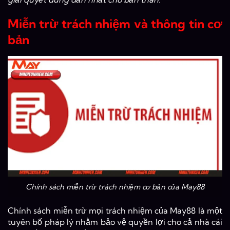
Miễn trừ trách nhiệm và thông tin cơ
bản
Chính sách miễn trừ trách nhiệm cơ bản của May88
Chính sách miễn trừ mọi trách nhiệm của May88 là một
tuyên bố pháp lý nhằm bảo vệ quyền lợi cho cả nhà cái