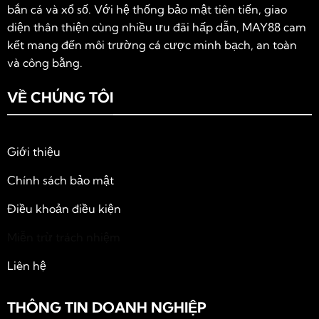
bắn cá và xổ số. Với hệ thống bảo mật tiên tiến, giao
diện thân thiện cùng nhiều ưu đãi hấp dẫn, MAY88 cam
kết mang đến môi trường cá cược minh bạch, an toàn
và công bằng.
VỀ CHÚNG TÔI
Giới thiệu
Chính sách bảo mật
Điều khoản điều kiện
Miễn trừ trách nhiệm
Liên hệ
THÔNG TIN DOANH NGHIỆP