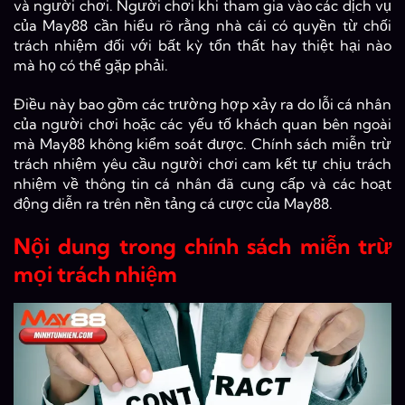
và người chơi. Người chơi khi tham gia vào các dịch vụ
của May88 cần hiểu rõ rằng nhà cái có quyền từ chối
trách nhiệm đối với bất kỳ tổn thất hay thiệt hại nào
mà họ có thể gặp phải.
Điều này bao gồm các trường hợp xảy ra do lỗi cá nhân
của người chơi hoặc các yếu tố khách quan bên ngoài
mà May88 không kiểm soát được. Chính sách miễn trừ
trách nhiệm yêu cầu người chơi cam kết tự chịu trách
nhiệm về thông tin cá nhân đã cung cấp và các hoạt
động diễn ra trên nền tảng cá cược của May88.
Nội dung trong chính sách miễn trừ
mọi trách nhiệm