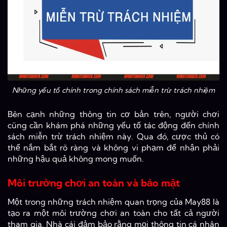
Những yếu tố chính trong chính sách miễn trừ trách nhiệm
Bên cạnh những thông tin cơ bản trên, người chơi
cũng cần khám phá những yếu tố tác động đến chính
sách miễn trừ trách nhiệm này. Qua đó, cược thủ có
thể nắm bắt rõ ràng và không vi phạm để nhận phải
những hậu quả không mong muốn.
Môi trường chơi an toàn và bảo mật
Một trong những trách nhiệm quan trọng của May88 là
tạo ra một môi trường chơi an toàn cho tất cả người
tham gia. Nhà cái đảm bảo rằng mọi thông tin cá nhân