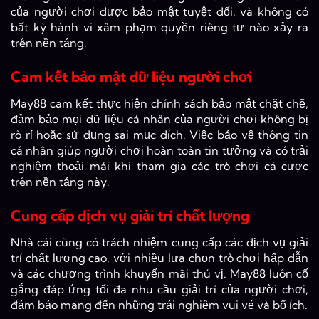
của người chơi được bảo mật tuyệt đối, và không có
bất kỳ hành vi xâm phạm quyền riêng tư nào xảy ra
trên nền tảng.
Cam kết bảo mật dữ liệu người chơi
May88 cam kết thực hiện chính sách bảo mật chặt chẽ,
đảm bảo mọi dữ liệu cá nhân của người chơi không bị
rò rỉ hoặc sử dụng sai mục đích. Việc bảo vệ thông tin
cá nhân giúp người chơi hoàn toàn tin tưởng và có trải
nghiệm thoải mái khi tham gia các trò chơi cá cược
trên nền tảng này.
Cung cấp dịch vụ giải trí chất lượng
Nhà cái cũng có trách nhiệm cung cấp các dịch vụ giải
trí chất lượng cao, với nhiều lựa chọn trò chơi hấp dẫn
và các chương trình khuyến mãi thú vị. May88 luôn cố
gắng đáp ứng tối đa nhu cầu giải trí của người chơi,
đảm bảo mang đến những trải nghiệm vui vẻ và bổ ích.