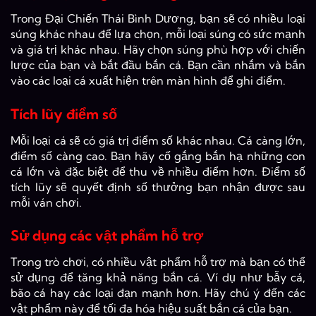
Trong Đại Chiến Thái Bình Dương, bạn sẽ có nhiều loại
súng khác nhau để lựa chọn, mỗi loại súng có sức mạnh
và giá trị khác nhau. Hãy chọn súng phù hợp với chiến
lược của bạn và bắt đầu bắn cá. Bạn cần nhắm và bắn
vào các loại cá xuất hiện trên màn hình để ghi điểm.
Tích lũy điểm số
Mỗi loại cá sẽ có giá trị điểm số khác nhau. Cá càng lớn,
điểm số càng cao. Bạn hãy cố gắng bắn hạ những con
cá lớn và đặc biệt để thu về nhiều điểm hơn. Điểm số
tích lũy sẽ quyết định số thưởng bạn nhận được sau
mỗi ván chơi.
Sử dụng các vật phẩm hỗ trợ
Trong trò chơi, có nhiều vật phẩm hỗ trợ mà bạn có thể
sử dụng để tăng khả năng bắn cá. Ví dụ như bẫy cá,
bão cá hay các loại đạn mạnh hơn. Hãy chú ý đến các
vật phẩm này để tối đa hóa hiệu suất bắn cá của bạn.