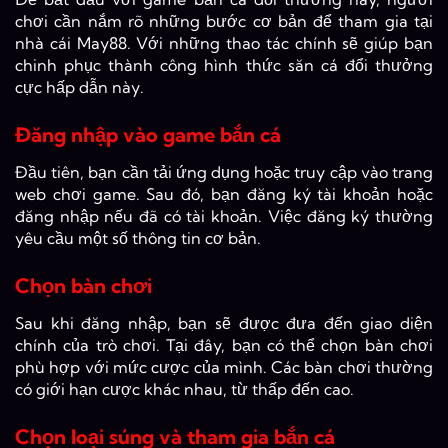
chơi cần nắm rõ những bước cơ bản để tham gia tại
nhà cái May88. Với những thao tác chính sẽ giúp bạn
chinh phục thành công hình thức săn cá đổi thưởng
cực hấp dẫn này.
Đăng nhập vào game bắn cá
Đầu tiên, bạn cần tải ứng dụng hoặc truy cập vào trang
web chơi game. Sau đó, bạn đăng ký tài khoản hoặc
đăng nhập nếu đã có tài khoản. Việc đăng ký thường
yêu cầu một số thông tin cơ bản.
Chọn bàn chơi
Sau khi đăng nhập, bạn sẽ được đưa đến giao diện
chính của trò chơi. Tại đây, bạn có thể chọn bàn chơi
phù hợp với mức cược của mình. Các bàn chơi thường
có giới hạn cược khác nhau, từ thấp đến cao.
Chọn loại súng và tham gia bắn cá