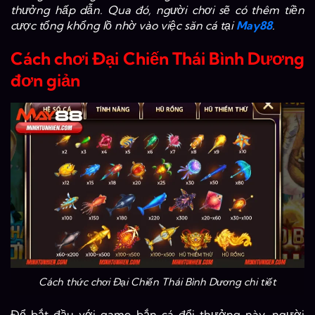
thưởng hấp dẫn. Qua đó, người chơi sẽ có thêm tiền
cược tổng khổng lồ nhờ vào việc săn cá tại
May88
.
Cách chơi Đại Chiến Thái Bình Dương
đơn giản
Cách thức chơi Đại Chiến Thái Bình Dương chi tiết
Để bắt đầu với game bắn cá đổi thưởng này, người