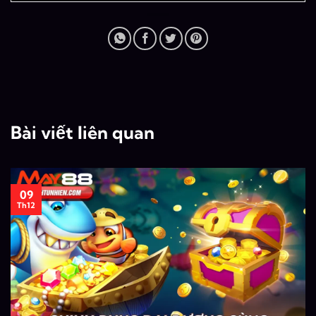
Bài viết liên quan
09
Th12