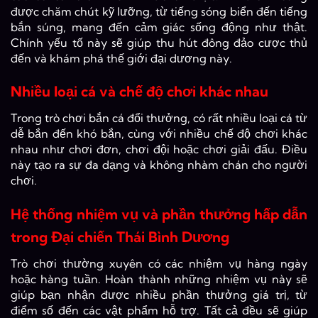
được chăm chút kỹ lưỡng, từ tiếng sóng biển đến tiếng
bắn súng, mang đến cảm giác sống động như thật.
Chính yếu tố này sẽ giúp thu hút đông đảo cược thủ
đến và khám phá thế giới đại dương này.
Nhiều loại cá và chế độ chơi khác nhau
Trong trò chơi bắn cá đổi thưởng, có rất nhiều loại cá từ
dễ bắn đến khó bắn, cùng với nhiều chế độ chơi khác
nhau như chơi đơn, chơi đội hoặc chơi giải đấu. Điều
này tạo ra sự đa dạng và không nhàm chán cho người
chơi.
Hệ thống nhiệm vụ và phần thưởng hấp dẫn
trong Đại chiến Thái Bình Dương
Trò chơi thường xuyên có các nhiệm vụ hàng ngày
hoặc hàng tuần. Hoàn thành những nhiệm vụ này sẽ
giúp bạn nhận được nhiều phần thưởng giá trị, từ
điểm số đến các vật phẩm hỗ trợ. Tất cả đều sẽ giúp