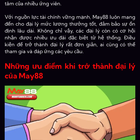
tâm của nhiều ứng viên.
Với nguồn lực tài chính vững mạnh, May88 luôn mang
đến cho đại lý mức lương thưởng tốt, đảm bảo sự ổn
định lâu dài. Không chỉ vậy, các đại lý còn có cơ hội
nhận được nhiều ưu đãi đặc biệt từ hệ thống. Điều
kiện để trở thành đại lý rất đơn giản, ai cũng có thể
tham gia và đáp ứng các yêu cầu.
Những ưu điểm khi trở thành đại lý
của May88