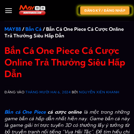
Bỏ
qua
ĐĂNG KÝ / ĐĂNG NHẬP
nội
dung
MAY88
/
Bắn Cá
/
Bắn Cá One Piece Cá Cược Online
Trả Thưởng Siêu Hấp Dẫn
Bắn Cá One Piece Cá Cược
Online Trả Thưởng Siêu Hấp
Dẫn
ĐĂNG VÀO
THÁNG MƯỜI HAI 6, 2024
BỞI
NGUYỄN XIÊN KHANH
Bắn cá One Piece
cá cược online
là một trong những
game bắn cá hấp dẫn nhất hiện nay. Game bắn cá này
là game giải trí trực tuyến 3D có thưởng lấy ý tưởng từ
bộ truyện tranh nổi tiếng “Vua Hải Tặc”. Để tìm hiểu chi