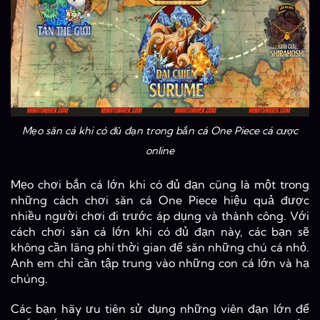
Mẹo săn cá khi có đủ đạn trong bắn cá One Piece cá cược
online
Mẹo chơi bắn cá lớn khi có đủ đạn cũng là một trong
những cách chơi săn cá One Piece hiệu quả được
nhiều người chơi đi trước áp dụng và thành công. Với
cách chơi săn cá lớn khi có đủ đạn này, các bạn sẽ
không cần lãng phí thời gian để săn những chú cá nhỏ.
Anh em chỉ cần tập trung vào những con cá lớn và hạ
chúng.
Các bạn hãy ưu tiên sử dụng những viên đạn lớn để