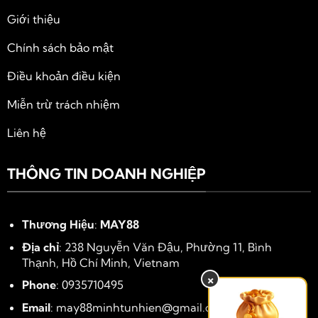
Giới thiệu
Chính sách bảo mật
Điều khoản điều kiện
Miễn trừ trách nhiệm
Liên hệ
THÔNG TIN DOANH NGHIỆP
Thương Hiệu
:
MAY88
Địa chỉ
: 238 Nguyễn Văn Đậu, Phường 11, Bình
Thạnh, Hồ Chí Minh, Vietnam
×
Phone
: 0935710495
Email
:
may88minhtunhien@gmail.com