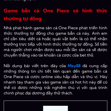
Game bắn cá One Piece có hình thức
thưởng tự động
Nhà phát hành game săn cá One Piece phát triển hình
thức thưởng tự động cho game bắn cá này. Anh em
chỉ cần tiêu diệt cá hoặc quái vật biển là có thể nhận
thưởng trực tiếp với hình thức thưởng tự động. Số tiền
mà người chơi nhận được sau mỗi lần săn cá sẽ được
chuyển thẳng vào tài khoản cá cược của bet thủ.
Nội dung bài viết trên đây của
May88
đã cung cấp
những thông tin chi tiết liên quan đến game bắn cá
One Piece cá cược online siêu hấp dẫn và thú vị. Hãy
nhanh tay tham gia vào game săn cá hot hit này để có
thể có được những trải nghiệm thú vị với quá trình
chinh phục đại dương đầy thử thách.