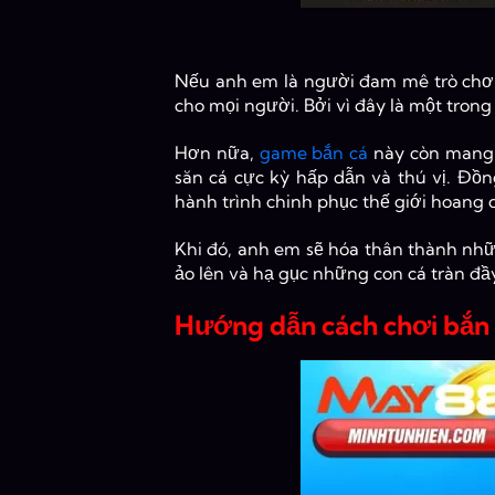
Nếu anh em là người đam mê trò chơi
cho mọi người. Bởi vì đây là một trong
Hơn nữa,
game bắn cá
này còn mang t
săn cá cực kỳ hấp dẫn và thú vị. Đồ
hành trình chinh phục thế giới hoang d
Khi đó, anh em sẽ hóa thân thành nh
ảo lên và hạ gục những con cá tràn đầ
Hướng dẫn cách chơi bắn 