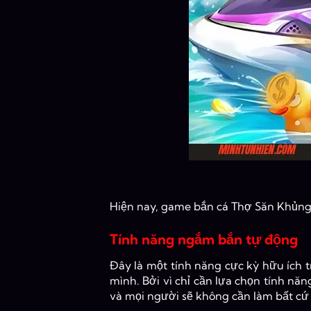
Hiện nay, game bắn cá Thợ Săn Khủng 
Tính năng ngắm bắn tự động
Đây là một tính năng cực kỳ hữu ích 
mình. Bởi vì chỉ cần lựa chọn tính n
và mọi người sẽ không cần làm bất cứ 