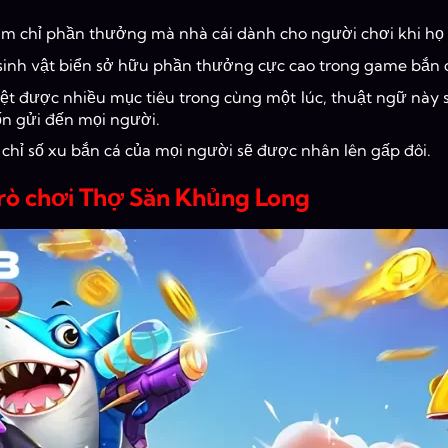
 ám chỉ phần thưởng mà nhà cái dành cho người chơi khi họ
sinh vật biển sở hữu phần thưởng cực cao trong game bắn
diệt được nhiều mục tiêu trong cùng một lúc, thuật ngữ này 
ốn gửi đến mọi người.
chỉ số xu bắn cá của mọi người sẽ được nhân lên gấp đôi.
trò chơi Thợ Săn Khủng Long