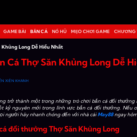
GAME BÀI
BẮN CÁ
NỔ HŨ
MẸO CHƠI GAME
CHƯƠNG 
n Khủng Long Dễ Hiểu Nhất
ắn Cá Thợ Săn Khủng Long Dễ H
N XIÊN KHANH
g trở thành một trong những trò chơi bắn cá đổi thưởng h
 kỷ nguyên mới trong lĩnh vực bắn cá đổi thưởng. Nếu 
mọi người hãy nhanh chóng đến với nhà cái
May88
ngay hôm
n cá đổi thưởng Thợ Săn Khủng Long